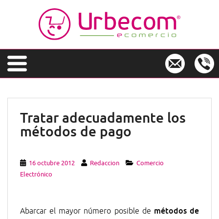
S
k
i
p
t
o
m
a
i
n
Tratar adecuadamente los
c
métodos de pago
o
n
t
e
16 octubre 2012
Redaccion
Comercio
n
Electrónico
t
métodos de
Abarcar el mayor número posible de