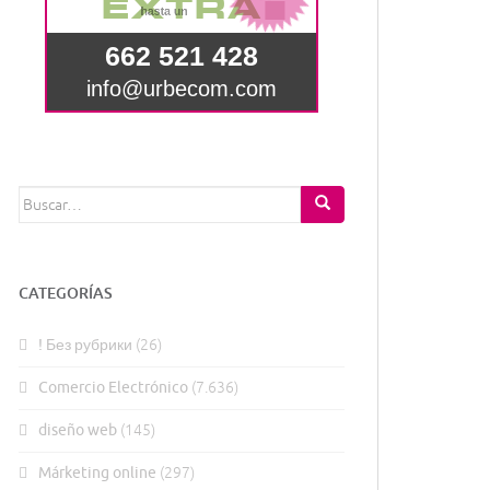
Buscar:
CATEGORÍAS
! Без рубрики
(26)
Comercio Electrónico
(7.636)
diseño web
(145)
Márketing online
(297)