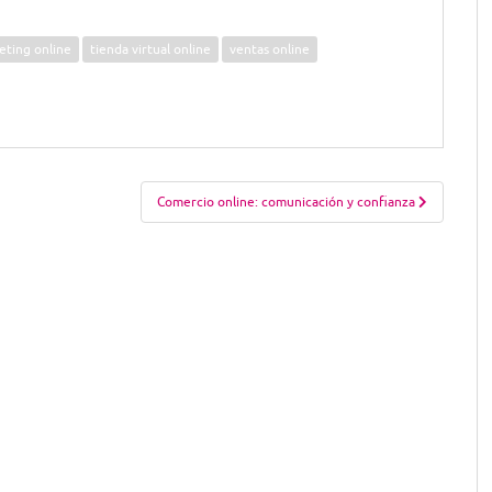
eting online
tienda virtual online
ventas online
Comercio online: comunicación y confianza