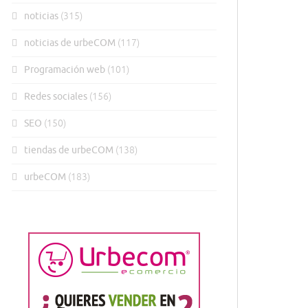
noticias
(315)
noticias de urbeCOM
(117)
Programación web
(101)
Redes sociales
(156)
SEO
(150)
tiendas de urbeCOM
(138)
urbeCOM
(183)