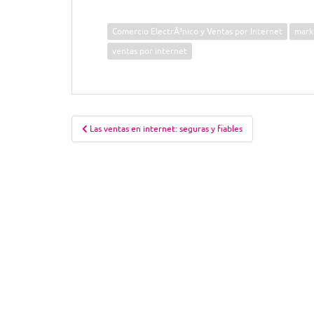
Comercio ElectrÃ³nico y Ventas por Internet
mark
ventas por internet
Navegación
Las ventas en internet: seguras y fiables
de
entradas