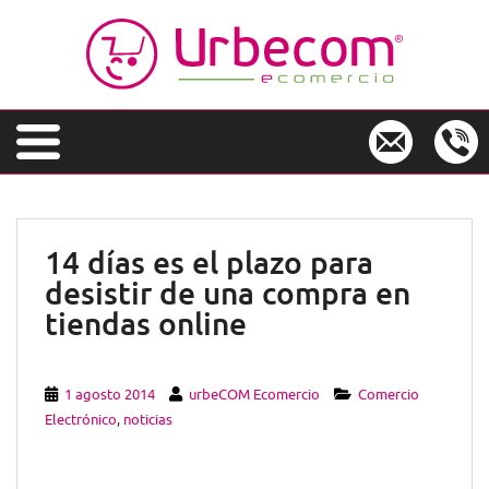
S
k
i
p
t
o
m
a
i
n
14 días es el plazo para
c
desistir de una compra en
o
n
tiendas online
t
e
n
1 agosto 2014
urbeCOM Ecomercio
Comercio
t
Electrónico
,
noticias