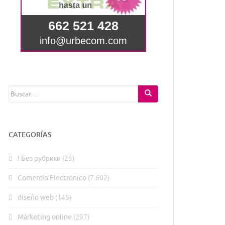
Buscar:
CATEGORÍAS
! Без рубрики
(25)
Comercio Electrónico
(7.602)
diseño web
(145)
Márketing online
(297)