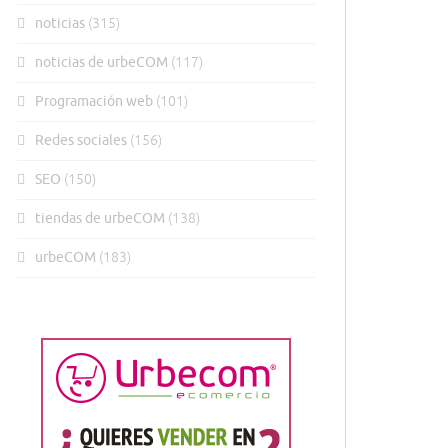
noticias
(315)
noticias de urbeCOM
(117)
Programación web
(101)
Redes sociales
(156)
SEO
(150)
tiendas de urbeCOM
(138)
urbeCOM
(183)