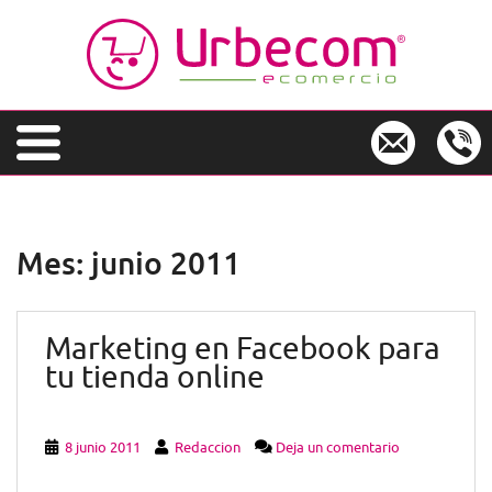
S
k
i
p
t
o
m
a
i
n
Mes:
junio 2011
c
o
n
Marketing en Facebook para
t
e
tu tienda online
n
t
8 junio 2011
Redaccion
Deja un comentario