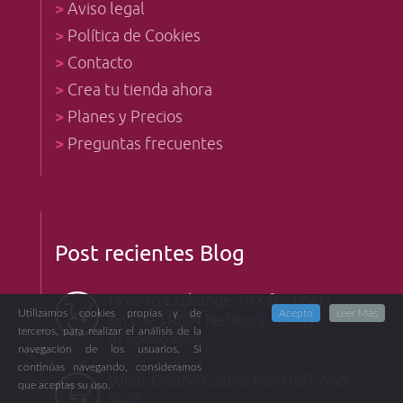
>
Aviso legal
>
Política de Cookies
>
Contacto
>
Crea tu tienda ahora
>
Planes y Precios
>
Preguntas frecuentes
Post recientes Blog
How to Exchange TRX for USDT
Utilizamos cookies propias y de
Acepto
Leer Más
on the TRON Network Safely
terceros, para realizar el análisis de la
07 agosto 2026
navegación de los usuarios. Si
continúas navegando, consideramos
What Online Casino Has Huff And
que aceptas su uso.
Puff