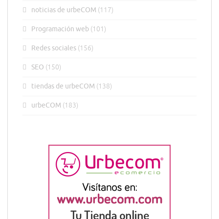
noticias de urbeCOM
(117)
Programación web
(101)
Redes sociales
(156)
SEO
(150)
tiendas de urbeCOM
(138)
urbeCOM
(183)