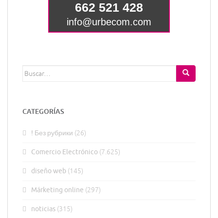
Buscar:
CATEGORÍAS
! Без рубрики
(26)
Comercio Electrónico
(7.625)
diseño web
(145)
Márketing online
(297)
noticias
(315)