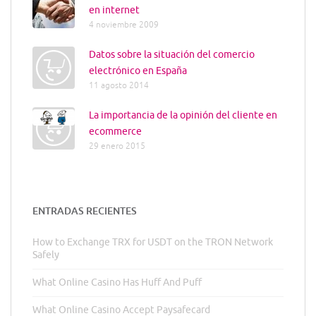
en internet
4 noviembre 2009
Datos sobre la situación del comercio
electrónico en España
11 agosto 2014
La importancia de la opinión del cliente en
ecommerce
29 enero 2015
ENTRADAS RECIENTES
How to Exchange TRX for USDT on the TRON Network
Safely
What Online Casino Has Huff And Puff
What Online Casino Accept Paysafecard