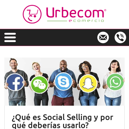
S
k
i
p
t
o
m
a
i
n
c
o
n
t
e
n
t
¿Qué es Social Selling y por
qué deberías usarlo?