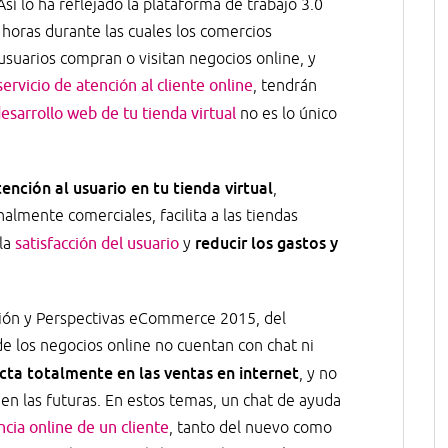
 Así lo ha reflejado la plataforma de trabajo 3.0
horas durante las cuales los comercios
usuarios compran o visitan negocios online, y
servicio de atención al cliente online
, tendrán
desarrollo web de tu tienda virtual
no es lo único
tención al usuario en tu tienda virtual
,
almente comerciales, facilita a las tiendas
reducir los gastos y
 la
satisfacción del usuario
y
ción y Perspectivas eCommerce 2015, del
 los negocios online no cuentan con chat ni
ecta totalmente en las ventas en internet
, y no
 en las futuras. En estos temas, un chat de ayuda
ncia online de un cliente
, tanto del nuevo como