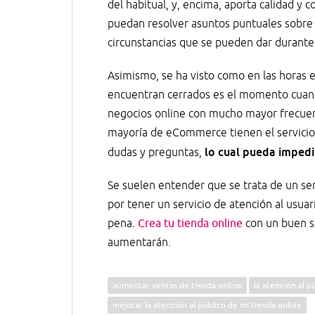
del habitual, y, encima, aporta calidad y 
puedan resolver asuntos puntuales sobre f
circunstancias que se pueden dar durante 
Asimismo, se ha visto como en las horas e
encuentran cerrados es el momento cuando
negocios online con mucho mayor frecuenc
mayoría de eCommerce tienen el servicio
lo cual pueda impedir
dudas y preguntas,
Se suelen entender que se trata de un ser
por tener un servicio de atención al usuar
pena.
Crea tu tienda online
con un buen si
aumentarán.
aumentar ventas de tienda online
la atención al 
mejorar la atención al público de mi tienda online