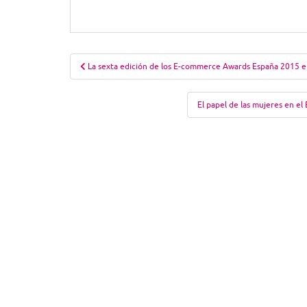
Navegación
La sexta edición de los E-commerce Awards España 2015 e
de
entradas
El papel de las mujeres en e