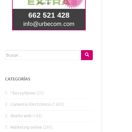
Buscar:
CATEGORÍAS
! Без рубрики
(25)
Comercio Electrónico
(7.603)
diseño web
(145)
Márketing online
(297)