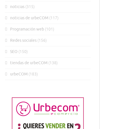
noticias
(315)
noticias de urbeCOM
(117)
Programación web
(101)
Redes sociales
(156)
SEO
(150)
tiendas de urbeCOM
(138)
urbeCOM
(183)