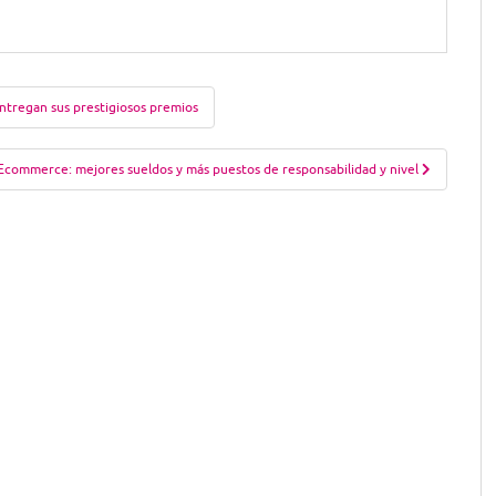
ntregan sus prestigiosos premios
l Ecommerce: mejores sueldos y más puestos de responsabilidad y nivel