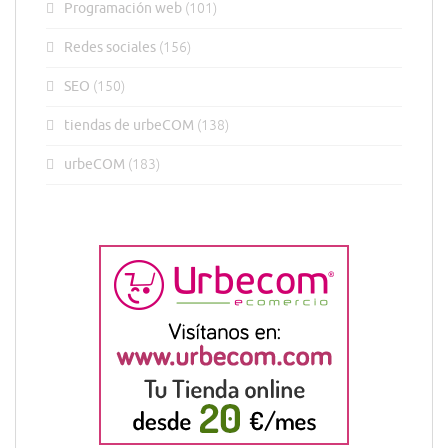
Programación web
(101)
Redes sociales
(156)
SEO
(150)
tiendas de urbeCOM
(138)
urbeCOM
(183)