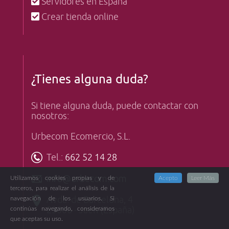
Servidores en España
Crear tienda online
¿Tienes alguna duda?
Si tiene alguna duda, puede contactar con
nosotros:
Urbecom Ecomercio, S.L.
Tel.:
662 52 14 28
info@urbecom.com
Utilizamos cookies propias y de
Acepto
Leer Más
terceros, para realizar el análisis de la
Avda. de Barcelona, 4
navegación de los usuarios. Si
23006 - Jaen (España)
continúas navegando, consideramos
que aceptas su uso.