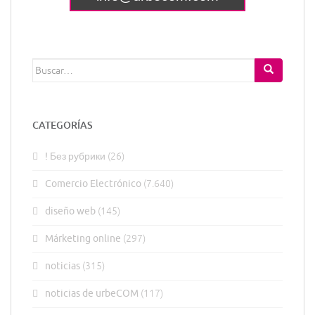
Buscar:
CATEGORÍAS
! Без рубрики
(26)
Comercio Electrónico
(7.640)
diseño web
(145)
Márketing online
(297)
noticias
(315)
noticias de urbeCOM
(117)