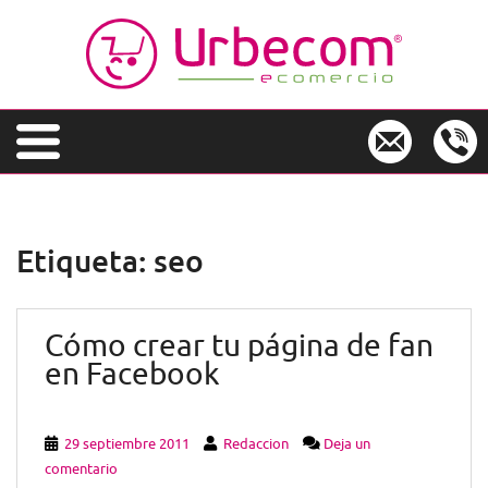
S
k
i
p
t
o
m
a
i
n
Etiqueta:
seo
c
o
n
Cómo crear tu página de fan
t
e
en Facebook
n
t
29 septiembre 2011
Redaccion
Deja un
comentario