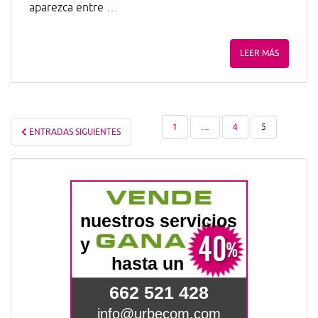
aparezca entre …
LEER MÁS
NAVEGACIÓN
1
4
…
5
ENTRADAS SIGUIENTES
DE
ENTRADAS